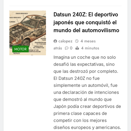
Datsun 240Z: El deportivo
japonés que conquistó el
mundo del automovilismo
calopez
4 meses
atrás
0
4 minutos
MOTOR
Imagina un coche que no solo
desafió las expectativas, sino
que las destrozó por completo.
El Datsun 240Z no fue
simplemente un automóvil, fue
una declaración de intenciones
que demostró al mundo que
Japón podía crear deportivos de
primera clase capaces de
competir con los mejores
diseños europeos y americanos.