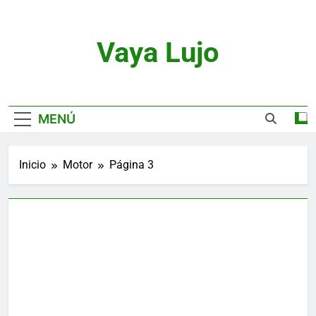
Saltar
al
contenido
Vaya Lujo
Relojes, Motor, Joyas Y Estilo De Vida
MENÚ
Inicio
Motor
Página 3