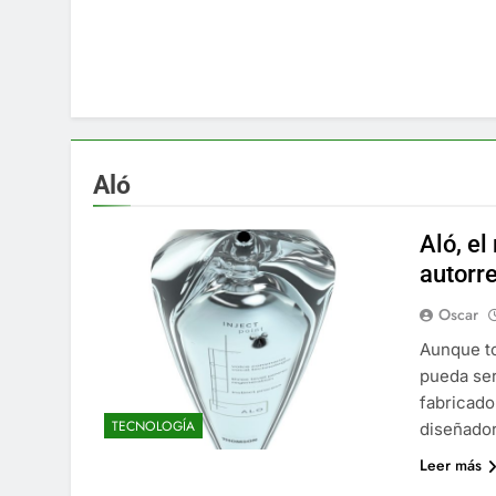
Aló
Aló, el
autorr
Oscar
Aunque to
pueda ser
fabricado
TECNOLOGÍA
diseñador
Leer más