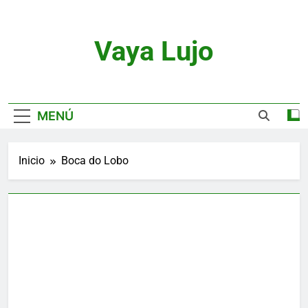
Saltar
al
contenido
Vaya Lujo
Relojes, Motor, Joyas Y Estilo De Vida
MENÚ
Inicio
Boca do Lobo