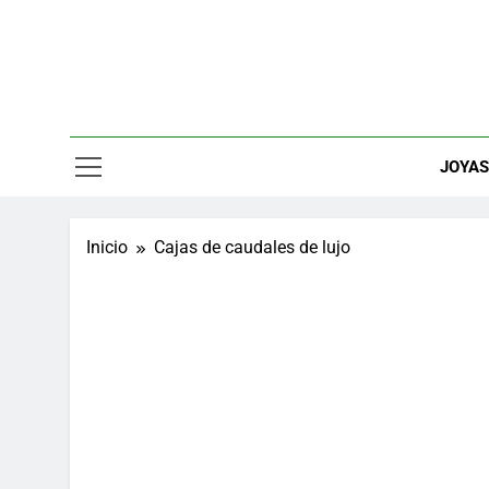
Saltar
al
contenido
Relojes, M
JOYA
Inicio
Cajas de caudales de lujo