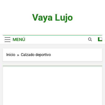
Saltar
al
contenido
Vaya Lujo
Relojes, Motor, Joyas Y Estilo De Vida
MENÚ
Inicio
Calzado deportivo