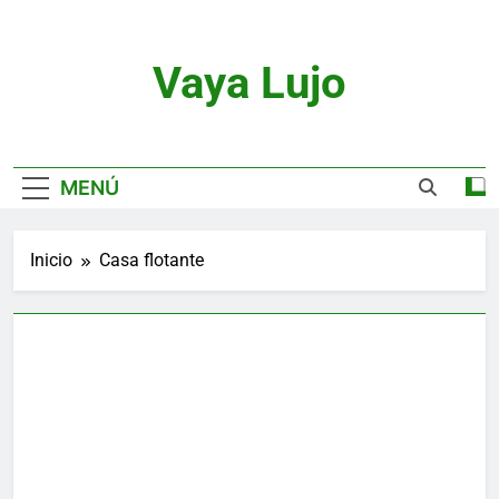
Saltar
al
contenido
Vaya Lujo
Relojes, Motor, Joyas Y Estilo De Vida
MENÚ
Inicio
Casa flotante