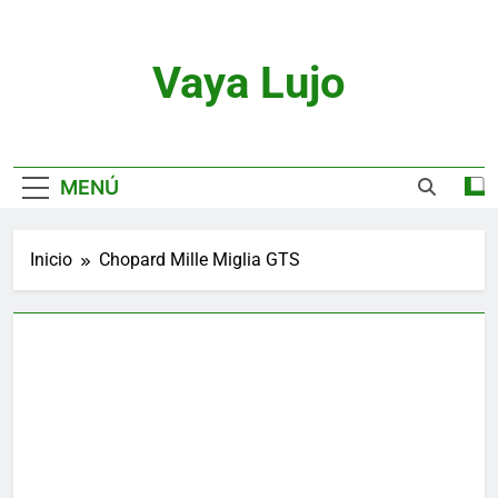
Saltar
al
contenido
Vaya Lujo
Relojes, Motor, Joyas Y Estilo De Vida
MENÚ
Inicio
Chopard Mille Miglia GTS