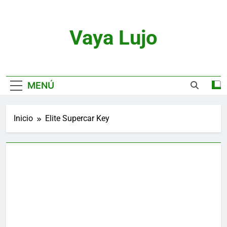
Saltar
al
contenido
Vaya Lujo
Relojes, Motor, Joyas Y Estilo De Vida
MENÚ
Inicio
Elite Supercar Key