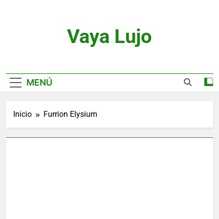
Saltar
al
contenido
Vaya Lujo
Relojes, Motor, Joyas Y Estilo De Vida
MENÚ
Inicio
Furrion Elysium