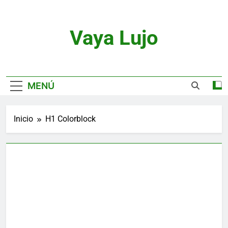
Saltar
al
contenido
Vaya Lujo
Relojes, Motor, Joyas Y Estilo De Vida
MENÚ
Inicio
H1 Colorblock