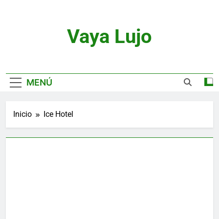
Saltar
al
contenido
Vaya Lujo
Relojes, Motor, Joyas Y Estilo De Vida
MENÚ
Inicio
Ice Hotel