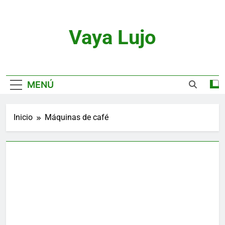
Saltar
al
contenido
Vaya Lujo
Relojes, Motor, Joyas Y Estilo De Vida
MENÚ
Inicio
Máquinas de café