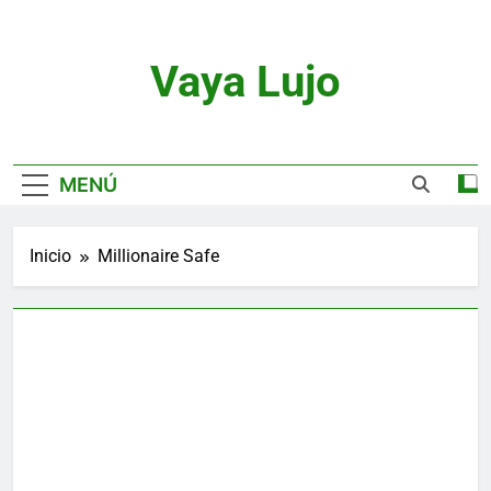
Saltar
al
contenido
Vaya Lujo
Relojes, Motor, Joyas Y Estilo De Vida
MENÚ
Inicio
Millionaire Safe