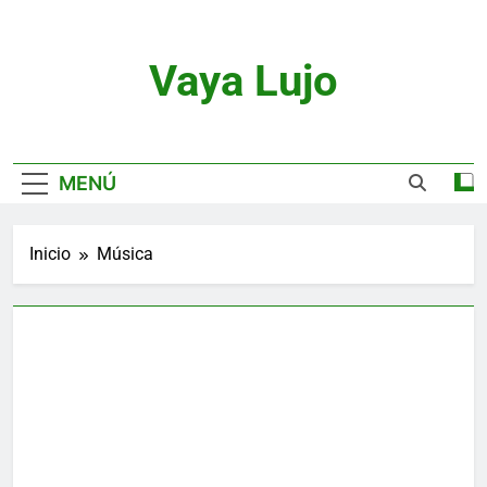
Saltar
al
contenido
Vaya Lujo
Relojes, Motor, Joyas Y Estilo De Vida
MENÚ
Inicio
Música