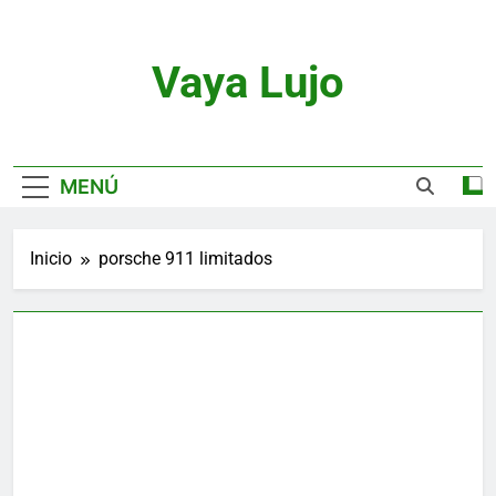
Saltar
al
contenido
Vaya Lujo
Relojes, Motor, Joyas Y Estilo De Vida
MENÚ
Inicio
porsche 911 limitados