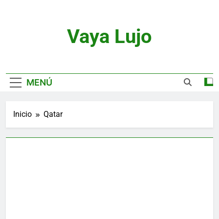
Saltar
al
contenido
Vaya Lujo
Relojes, Motor, Joyas Y Estilo De Vida
MENÚ
Inicio
Qatar