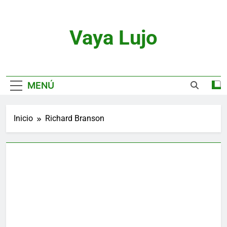
Saltar
al
contenido
Vaya Lujo
Relojes, Motor, Joyas Y Estilo De Vida
MENÚ
Inicio
Richard Branson