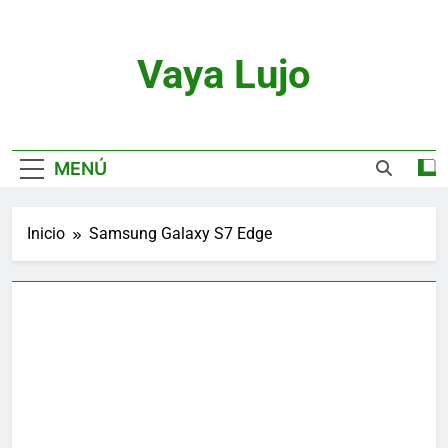
Saltar
al
contenido
Vaya Lujo
Relojes, Motor, Joyas Y Estilo De Vida
MENÚ
Inicio
Samsung Galaxy S7 Edge