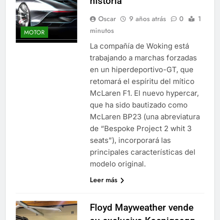
historia
Oscar
9 años atrás
0
1
minutos
MOTOR
La compañía de Woking está
trabajando a marchas forzadas
en un hiperdeportivo-GT, que
retomará el espíritu del mítico
McLaren F1. El nuevo hypercar,
que ha sido bautizado como
McLaren BP23 (una abreviatura
de “Bespoke Project 2 whit 3
seats”), incorporará las
principales características del
modelo original.
Leer más
Floyd Mayweather vende