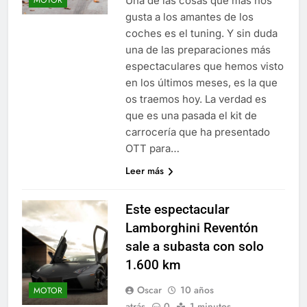
Una de las cosas que más nos
MOTOR
gusta a los amantes de los
coches es el tuning. Y sin duda
una de las preparaciones más
espectaculares que hemos visto
en los últimos meses, es la que
os traemos hoy. La verdad es
que es una pasada el kit de
carrocería que ha presentado
OTT para…
Leer más
Este espectacular
Lamborghini Reventón
sale a subasta con solo
1.600 km
Oscar
10 años
MOTOR
atrás
0
1 minutos