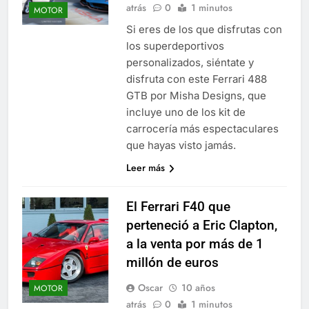
atrás
0
1 minutos
MOTOR
Si eres de los que disfrutas con
los superdeportivos
personalizados, siéntate y
disfruta con este Ferrari 488
GTB por Misha Designs, que
incluye uno de los kit de
carrocería más espectaculares
que hayas visto jamás.
Leer más
El Ferrari F40 que
perteneció a Eric Clapton,
a la venta por más de 1
millón de euros
Oscar
10 años
MOTOR
atrás
0
1 minutos