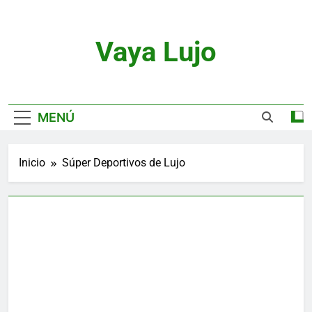
Saltar
al
contenido
Vaya Lujo
Relojes, Motor, Joyas Y Estilo De Vida
MENÚ
Inicio
Súper Deportivos de Lujo