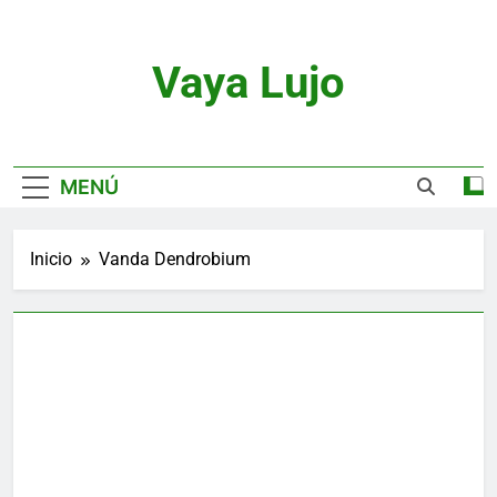
Saltar
al
contenido
Vaya Lujo
Relojes, Motor, Joyas Y Estilo De Vida
MENÚ
Inicio
Vanda Dendrobium