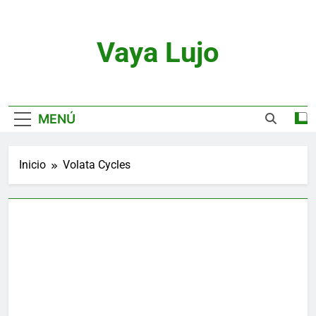
Saltar
al
contenido
Vaya Lujo
Relojes, Motor, Joyas Y Estilo De Vida
MENÚ
Inicio
Volata Cycles