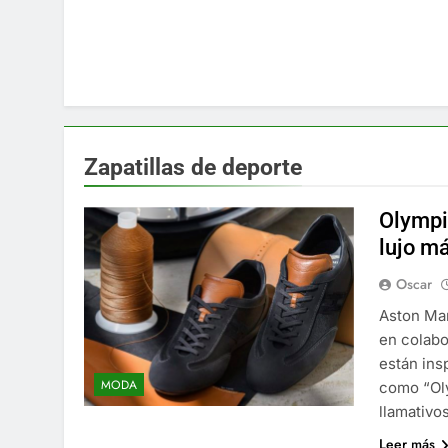
Zapatillas de deporte
Olympi
lujo m
Oscar
Aston Mar
en colabo
están in
MODA
como “Oly
llamativo
Leer más