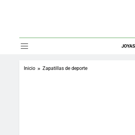
Saltar
al
contenido
Relojes, M
JOYA
Inicio
Zapatillas de deporte