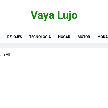
Vaya Lujo
otor, Joyas Y Estilo De Vida
S
RELOJES
TECNOLOGÍA
HOGAR
MOTOR
MODA
om VII