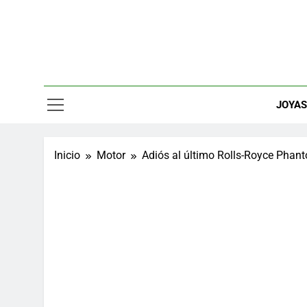
Saltar
al
contenido
Relojes, M
JOYA
Inicio
Motor
Adiós al último Rolls-Royce Phant