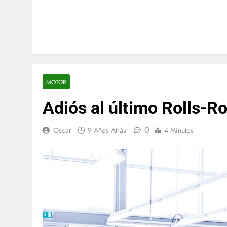
MOTOR
Adiós al último Rolls-R
0
Oscar
9 Años Atrás
4 Minutos