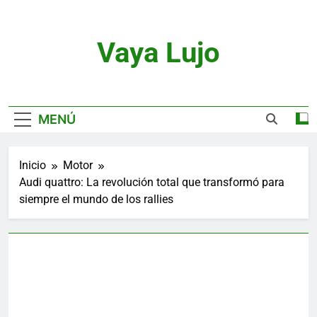
Saltar
al
contenido
Vaya Lujo
Relojes, Motor, Joyas Y Estilo De Vida
MENÚ
Inicio
Motor
Audi quattro: La revolución total que transformó para
siempre el mundo de los rallies