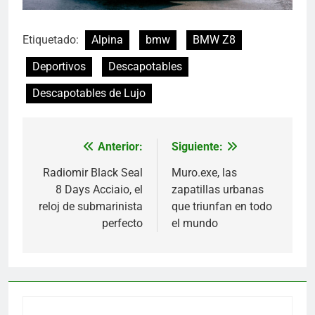
Etiquetado:
Alpina
bmw
BMW Z8
Deportivos
Descapotables
Descapotables de Lujo
Anterior:
Siguiente:
Navegación
de
Radiomir Black Seal
Muro.exe, las
8 Days Acciaio, el
zapatillas urbanas
entradas
reloj de submarinista
que triunfan en todo
perfecto
el mundo