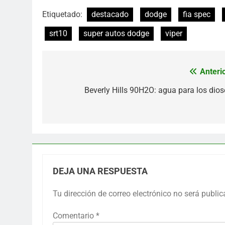
Etiquetado:
destacado
dodge
fia spec
srt10
super autos dodge
viper
Anterio
Navegación
de
Beverly Hills 90H2O: agua para los dios
entradas
DEJA UNA RESPUESTA
Tu dirección de correo electrónico no será public
Comentario
*