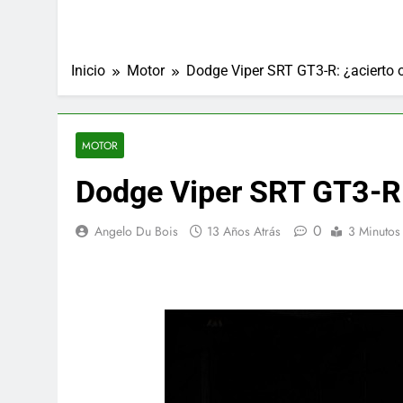
Inicio
Motor
Dodge Viper SRT GT3-R: ¿acierto 
MOTOR
Dodge Viper SRT GT3-R:
0
Angelo Du Bois
13 Años Atrás
3 Minutos