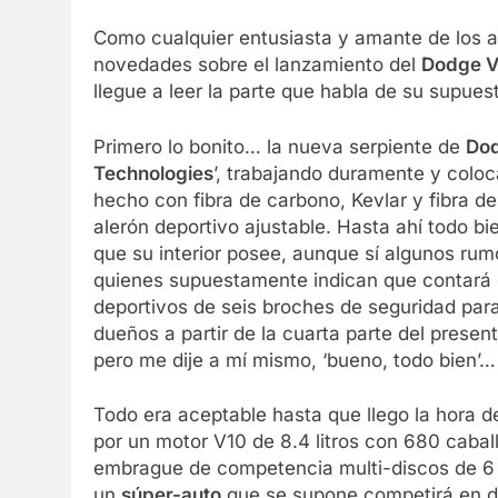
Como cualquier entusiasta y amante de los a
novedades sobre el lanzamiento del
Dodge V
llegue a leer la parte que habla de su supu
Primero lo bonito… la nueva serpiente de
Do
Technologies
’, trabajando duramente y col
hecho con fibra de carbono, Kevlar y fibra de
alerón deportivo ajustable. Hasta ahí todo b
que su interior posee, aunque sí algunos ru
quienes supuestamente indican que contará
deportivos de seis broches de seguridad par
dueños a partir de la cuarta parte del presen
pero me dije a mí mismo, ‘bueno, todo bien’…
Todo era aceptable hasta que llego la hora 
por un motor V10 de 8.4 litros con 680 cabal
embrague de competencia multi-discos de 6
un
súper-auto
que se supone competirá en d