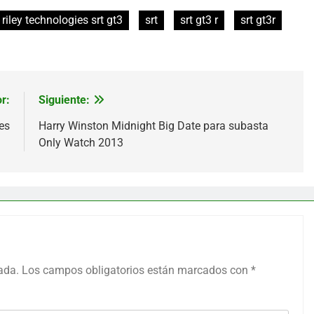
riley technologies srt gt3
srt
srt gt3 r
srt gt3r
r:
Siguiente:
es
Harry Winston Midnight Big Date para subasta
Only Watch 2013
ada.
Los campos obligatorios están marcados con
*