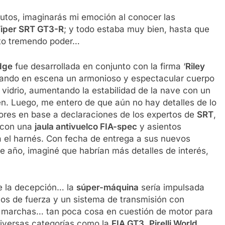
utos, imaginarás mi emoción al conocer las
iper SRT GT3-R
; y todo estaba muy bien, hasta que
esto tremendo poder…
dge
fue desarrollada en conjunto con la firma ‘
Riley
ocando en escena un armonioso y espectacular cuerpo
 vidrio, aumentando la estabilidad de la nave con un
ien. Luego, me entero de que aún no hay detalles de lo
mores en base a declaraciones de los expertos de
SRT
,
 con una
jaula antivuelco FIA-spec
y asientos
a el harnés. Con fecha de entrega a sus nuevos
te año, imaginé que habrían más detalles de interés,
de la decepción… la
súper-máquina
sería impulsada
los de fuerza y un sistema de transmisión con
 marchas… tan poca cosa en cuestión de motor para
iversas categorías como la
FIA GT3
,
Pirelli World