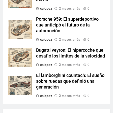
calopez
2 meses atrás
0
Porsche 959: El superdeportivo
que anticipó el futuro de la
automoción
calopez
2 meses atrás
0
Bugatti veyron: El hipercoche que
desafió los límites de la velocidad
calopez
2 meses atrás
0
El lamborghini countach: El sueño
sobre ruedas que definió una
generación
calopez
2 meses atrás
0