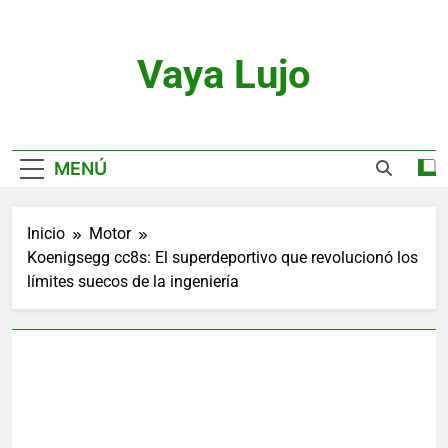
Saltar
al
contenido
Vaya Lujo
Relojes, Motor, Joyas Y Estilo De Vida
MENÚ
Inicio
Motor
Koenigsegg cc8s: El superdeportivo que revolucionó los
límites suecos de la ingeniería