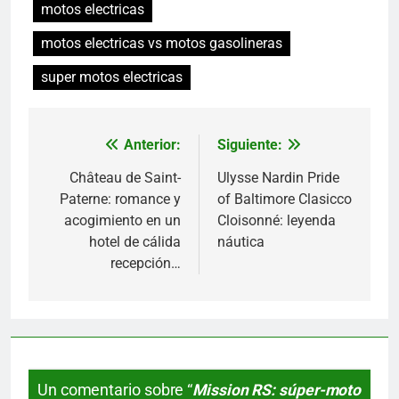
motos electricas
motos electricas vs motos gasolineras
super motos electricas
Anterior:
Siguiente:
Navegación
de
Château de Saint-
Ulysse Nardin Pride
Paterne: romance y
of Baltimore Clasicco
entradas
acogimiento en un
Cloisonné: leyenda
hotel de cálida
náutica
recepción…
Un comentario sobre “
Mission RS: súper-moto