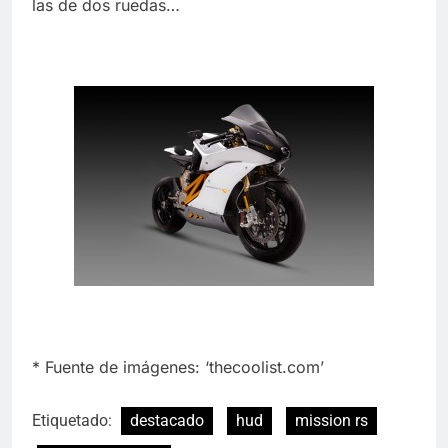
las de dos ruedas…
* Fuente de imágenes: ‘thecoolist.com’
Etiquetado:
destacado
hud
mission rs