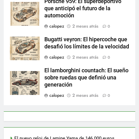
Porsche 959: El superdeportivo
que anticipó el futuro de la
automoción
calopez
2 meses atrás
0
Bugatti veyron: El hipercoche que
desafió los límites de la velocidad
calopez
2 meses atrás
0
El lamborghini countach: El sueño
sobre ruedas que definió una
generación
calopez
2 meses atrás
0
El nuevo reloj de Lamine Yama de 146.000 euros