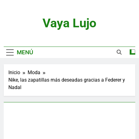
Saltar
al
contenido
Vaya Lujo
Relojes, Motor, Joyas Y Estilo De Vida
MENÚ
Inicio
Moda
Nike, las zapatillas más deseadas gracias a Federer y
Nadal