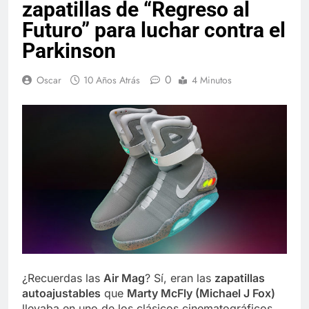
zapatillas de “Regreso al
Futuro” para luchar contra el
Parkinson
0
Oscar
10 Años Atrás
4 Minutos
¿Recuerdas las
Air Mag
? Sí, eran las
zapatillas
autoajustables
que
Marty McFly
(Michael J Fox)
llevaba en uno de los clásicos cinematográficos,