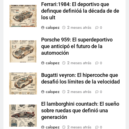
Ferrari:1984: El deportivo que
definque definióá la década de de
los ult
calopez
2 meses atrás
0
Porsche 959: El superdeportivo
que anticipó el futuro de la
automoción
calopez
2 meses atrás
0
Bugatti veyron: El hipercoche que
desafió los límites de la velocidad
calopez
2 meses atrás
0
El lamborghini countach: El sueño
sobre ruedas que definió una
generación
calopez
2 meses atrás
0