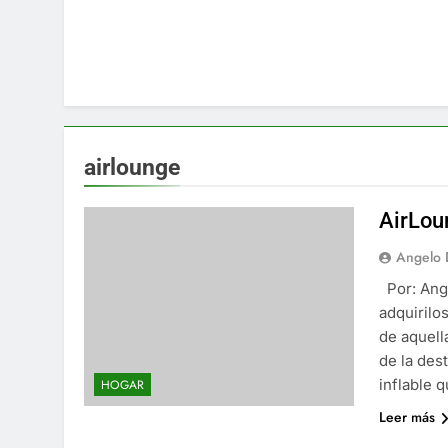
airlounge
AirLou
Angelo 
Por: Ange
adquirilo
de aquell
de la des
inflable 
HOGAR
Leer más