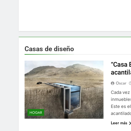
Casas de diseño
“Casa 
acanti
Oscar
Cada vez
inmuebles
Este es e
HOGAR
acantilad
Leer más