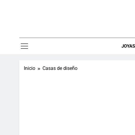
Saltar
al
contenido
Relojes, M
JOYA
Inicio
Casas de diseño