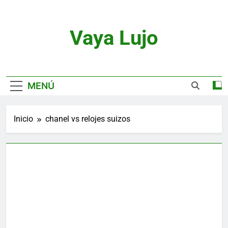
Saltar
al
contenido
Vaya Lujo
Relojes, Motor, Joyas Y Estilo De Vida
MENÚ
Inicio
chanel vs relojes suizos