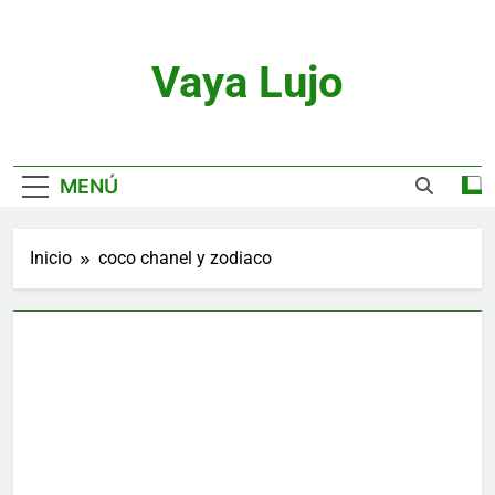
Saltar
al
contenido
Vaya Lujo
Relojes, Motor, Joyas Y Estilo De Vida
MENÚ
Inicio
coco chanel y zodiaco