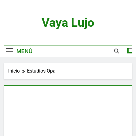
Saltar
al
contenido
Vaya Lujo
Relojes, Motor, Joyas Y Estilo De Vida
MENÚ
Inicio
Estudios Opa