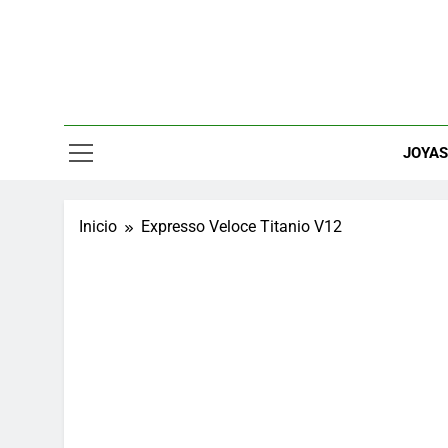
Saltar
al
contenido
Relojes, M
JOYA
Inicio
Expresso Veloce Titanio V12