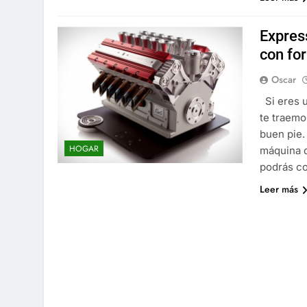
Expres
con fo
Oscar
Si eres u
te traemo
buen pie.
HOGAR
máquina d
podrás c
Leer más