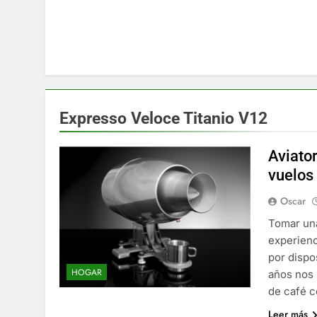
Expresso Veloce Titanio V12
Aviato
vuelos
Oscar
Tomar una
experienc
por dispo
HOGAR
años nos 
de café c
Leer más