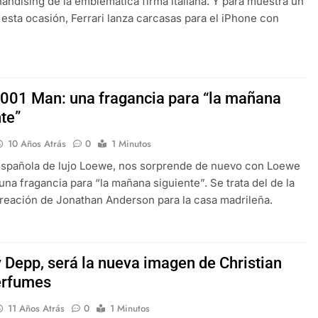
andising de la emblemática firma italiana. Y para muestra un
 esta ocasión, Ferrari lanza carcasas para el iPhone con
001 Man: una fragancia para “la mañana
te”
10 Años Atrás
0
1 Minutos
española de lujo Loewe, nos sorprende de nuevo con Loewe
una fragancia para “la mañana siguiente”. Se trata del de la
reación de Jonathan Anderson para la casa madrileña.
 Depp, será la nueva imagen de Christian
erfumes
11 Años Atrás
0
1 Minutos