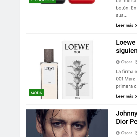
del merch
botón. En
sus…
Leer más
Loewe 
siguien
Oscar
La firma 
001 Man: 
primera c
MODA
Leer más
Johnny
Dior P
Oscar