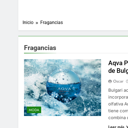
Inicio
Fragancias
Fragancias
Aqva P
de Bulg
Oscar
Bulgari a
incorpora
olfativa 
MODA
tiene com
combina d
Leer más