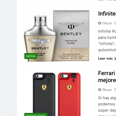
Infinit
Oscar
Infinite 
para homb
“Infinite
automóvil
MODA
Leer más
Ferrari
mejore
Oscar
Si hay al
podemos a
súper dep
TECNOLOGÍA