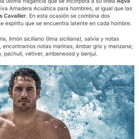
 la última fragancia que se incorpora a su línea
Aqva
ativa Amadera Acuática para hombres, al igual que las
 Cavallier
. En esta ocasión se combina dos
ese espíritu que se encuentra latente en cada hombre.
 limón siciliano (lima siciliana), salvia y notas
n, encontramos notas marinas, ámbar gris y manzana;
, pachulí, vetiver, amberwood y benjuí.