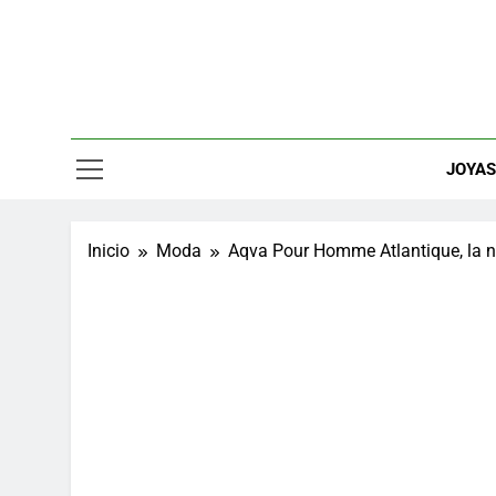
Saltar
al
contenido
Relojes, M
JOYA
Inicio
Moda
Aqva Pour Homme Atlantique, la nu