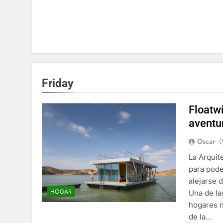
Friday
Floatwi
aventu
Oscar
La Arquit
para pode
alejarse d
HOGAR
Una de la
hogares n
de la…