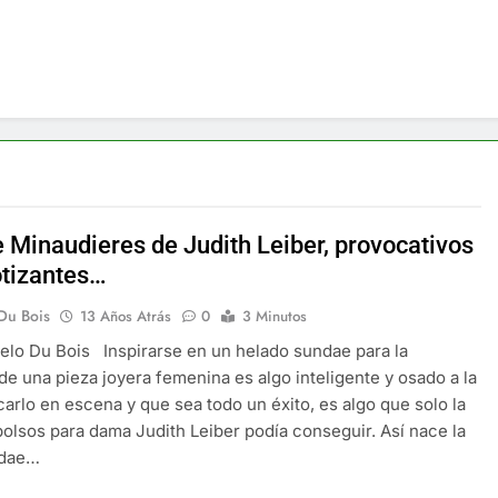
 Minaudieres de Judith Leiber, provocativos
otizantes…
Du Bois
13 Años Atrás
0
3 Minutos
lo Du Bois Inspirarse en un helado sundae para la
de una pieza joyera femenina es algo inteligente y osado a la
carlo en escena y que sea todo un éxito, es algo que solo la
bolsos para dama Judith Leiber podía conseguir. Así nace la
ndae…