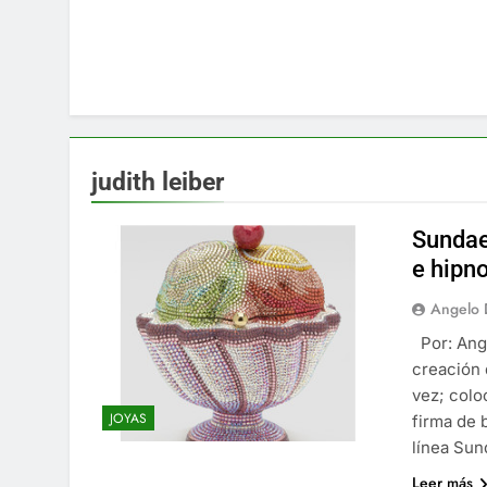
judith leiber
Sundae
e hipn
Angelo 
Por: Ange
creación 
vez; colo
JOYAS
firma de 
línea Su
Leer más