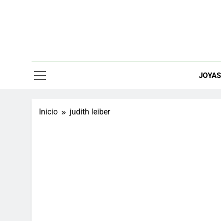
Saltar
al
contenido
Relojes, M
JOYA
Inicio
judith leiber