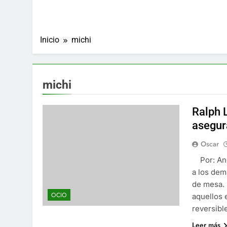
Inicio
michi
michi
Ralph 
asegur
Oscar
Por: Ang
a los dem
de mesa. 
OCIO
aquellos 
reversibl
Leer más