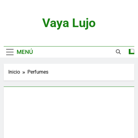
Saltar
al
contenido
Vaya Lujo
Relojes, Motor, Joyas Y Estilo De Vida
MENÚ
Inicio
Perfumes