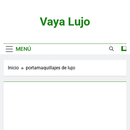
Saltar
al
contenido
Vaya Lujo
Relojes, Motor, Joyas Y Estilo De Vida
MENÚ
Inicio
portamaquillajes de lujo