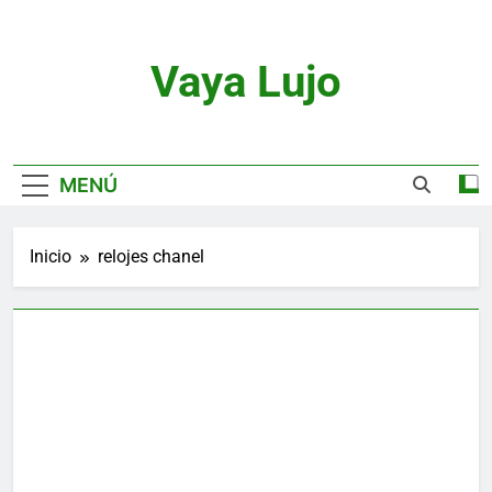
Saltar
al
contenido
Vaya Lujo
Relojes, Motor, Joyas Y Estilo De Vida
MENÚ
Inicio
relojes chanel