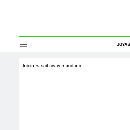
Saltar
al
contenido
Relojes, M
JOYA
Inicio
sail away mandarin