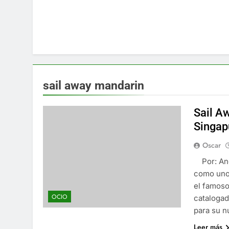
sail away mandarin
Sail A
Singap
Oscar
Por: Ang
como uno 
el famoso
OCIO
catalogad
para su n
Leer más