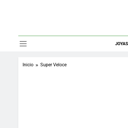
Saltar
al
contenido
Relojes, M
JOYA
Inicio
Super Veloce