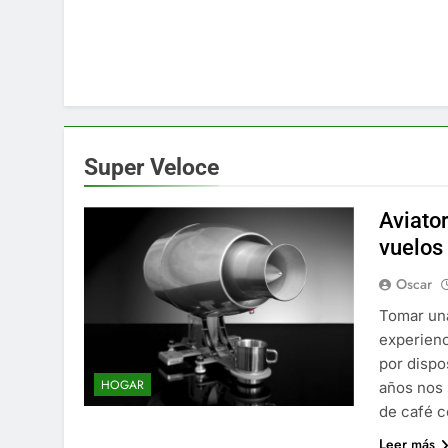
Super Veloce
Aviato
vuelos
Oscar
Tomar una
experienc
por dispo
HOGAR
años nos 
de café c
Leer más