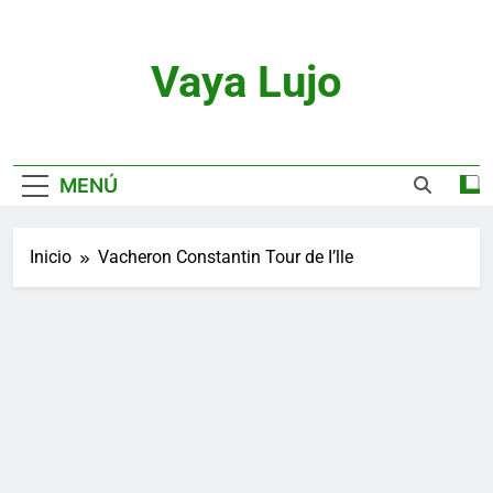
Saltar
al
contenido
Vaya Lujo
Relojes, Motor, Joyas Y Estilo De Vida
MENÚ
Inicio
Vacheron Constantin Tour de I’lle