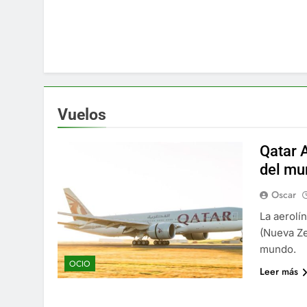
Vuelos
Qatar 
del mu
Oscar
La aerolí
(Nueva Ze
mundo.
OCIO
Leer más