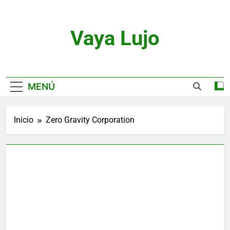
Saltar
al
contenido
Vaya Lujo
Relojes, Motor, Joyas Y Estilo De Vida
MENÚ
Inicio
Zero Gravity Corporation